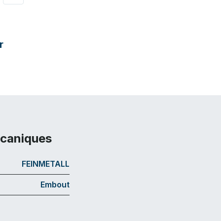
r
écaniques
FEINMETALL
Embout