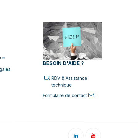
ion
BESOIN D'AIDE ?
gales
RDV & Assistance
technique
Formulaire de contact