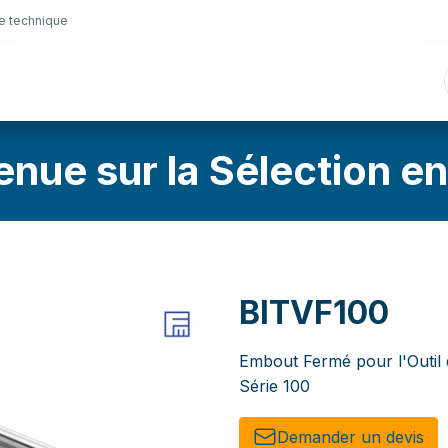
e technique
nique
Connectique
Lubrifiants
Sélection en lig
enue sur la Sélection en
BITVF100
Embout Fermé pour l'Outil 
Série 100
Demander un de​​vis​​