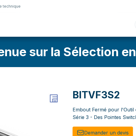
e technique
nique
Connectique
Lubrifiants
Sélection en lig
enue sur la Sélection en
BITVF3S2
Embout Fermé pour l'Outil 
Série 3 - Des Pointes Swit
Demander un de​​vis​​