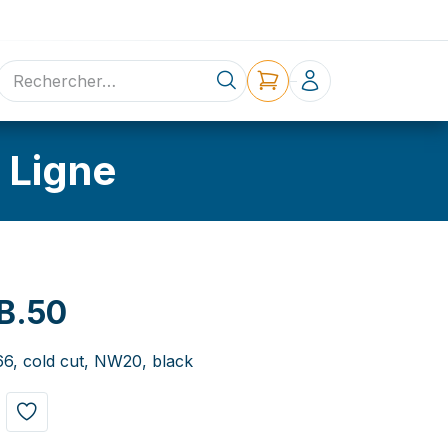
ne
Contact
 Ligne
B.50
6, cold cut, NW20, black