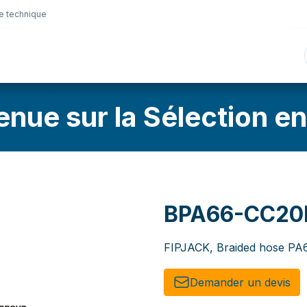
e technique
nique
Connectique
Lubrifiants
Sélection en lig
enue sur la Sélection en
BPA66-CC20
FIPJACK, Braided hose PA6
Demander un de​​vis​​