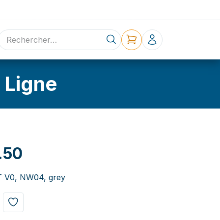
ne
Contact
 Ligne
.50
T V0, NW04, grey