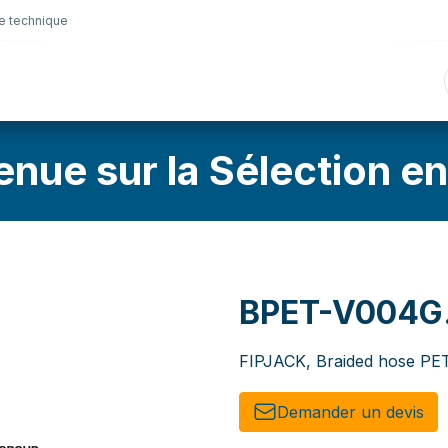
e technique
nique
Connectique
Lubrifiants
Sélection en lig
enue sur la Sélection en
BPET-V004G
FIPJACK, Braided hose PE
Demander un de​​vis​​