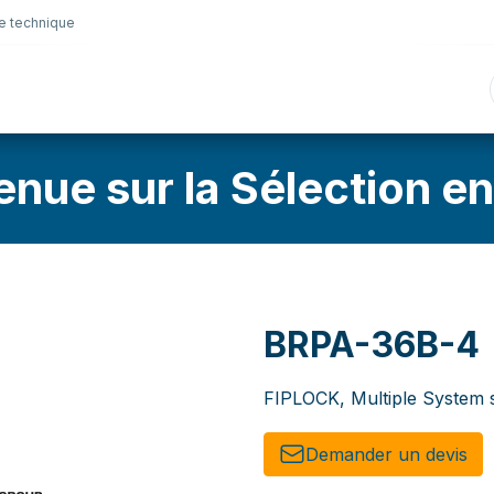
e technique
nique
Connectique
Lubrifiants
Sélection en lig
enue sur la Sélection en
BRPA-36B-4
FIPLOCK, Multiple System s
Demander un de​​vis​​