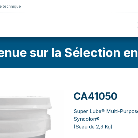
e technique
nique
Connectique
Lubrifiants
Sélection en lig
enue sur la Sélection en
CA41050
Super Lube® Multi-Purpose
Syncolon®
(Seau de 2,3 Kg)