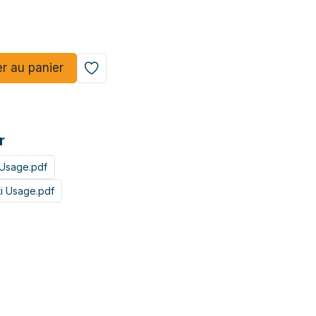
er au panier
r
 Usage.pdf
ti Usage.pdf