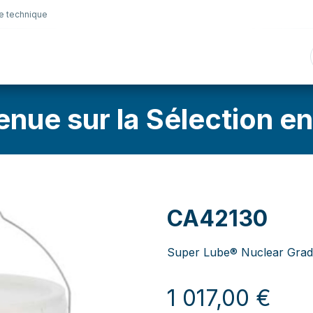
e technique
nique
Connectique
Lubrifiants
Sélection en lig
enue sur la Sélection en
CA42130
Super Lube® Nuclear Grad
1 017,00
€