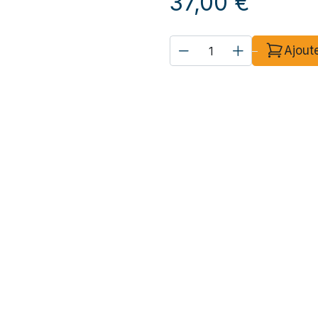
37,00
€
Ajout