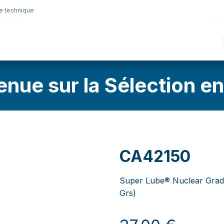
e technique
nique
Connectique
Lubrifiants
Sélection en lig
enue sur la Sélection en
CA42150
Super Lube® Nuclear Grad
Grs)