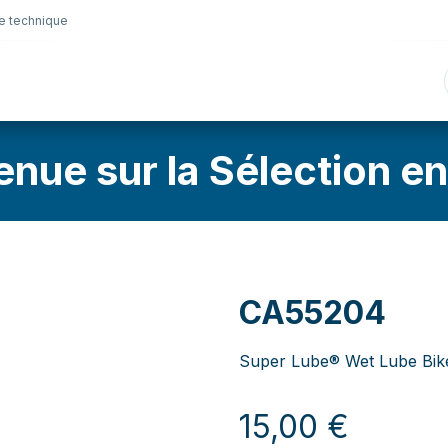
e technique
nique
Connectique
Lubrifiants
Sélection en lig
enue sur la Sélection en
CA55204
Super Lube® Wet Lube Bike 
15,00
€