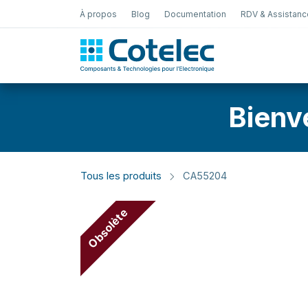
À propos
Blog
Documentation
RDV & Assistanc
Test Électro
Bienv
Tous les produits
CA55204
Obsolète