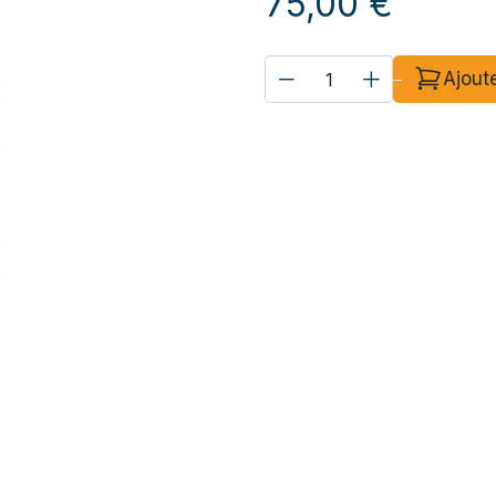
75,00
€
Ajout