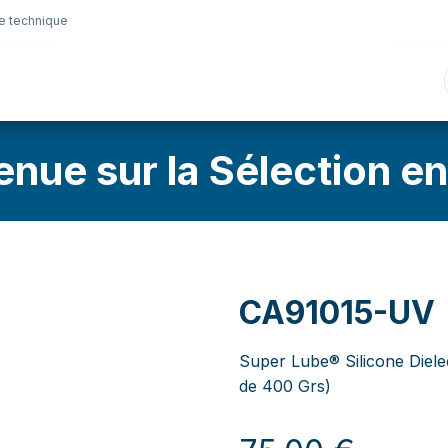
e technique
nique
Connectique
Lubrifiants
Sélection en lig
enue sur la Sélection en
CA91015-UV
Super Lube® Silicone Diel
de 400 Grs)