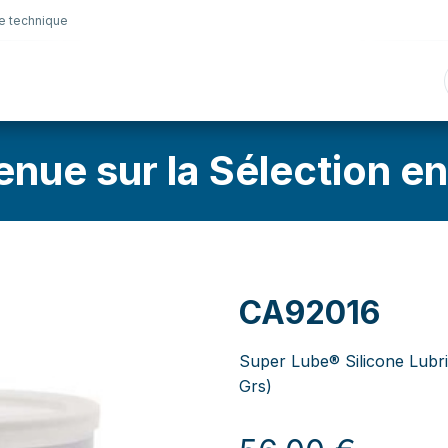
e technique
nique
Connectique
Lubrifiants
Sélection en lig
enue sur la Sélection en
CA92016
Super Lube® Silicone Lubr
Grs)