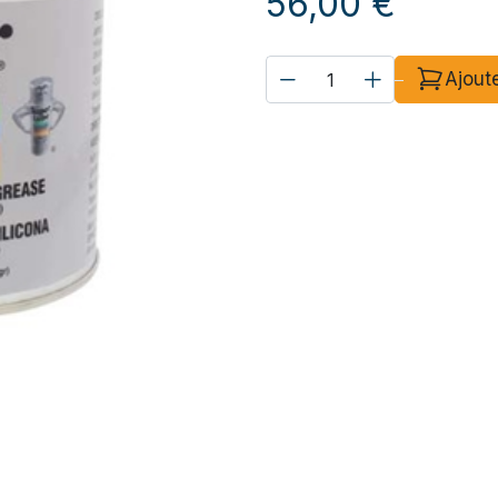
56,00
€
Ajout