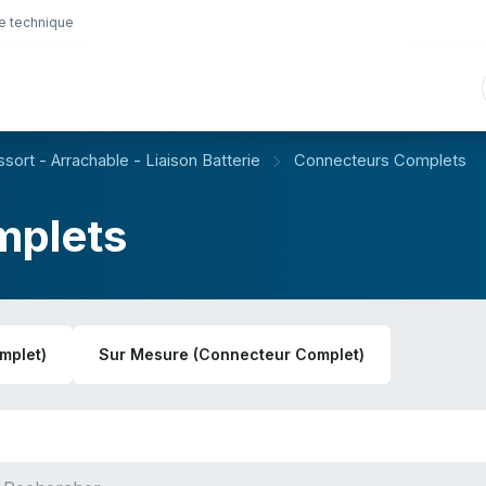
e technique
nique
Connectique
Lubrifiants
Sélection en lig
ort - Arrachable - Liaison Batterie
Connecteurs Complets
mplets
mplet)
Sur Mesure (Connecteur Complet)