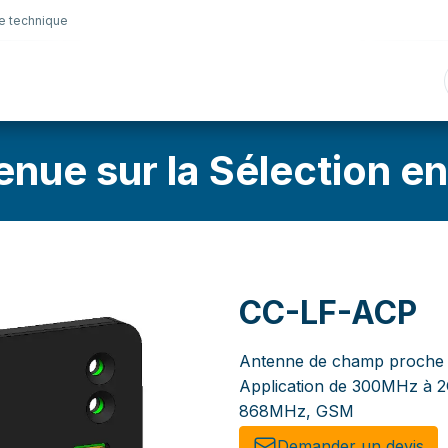
e technique
nique
Connectique
Lubrifiants
Sélection en lig
enue sur la Sélection en
CC-LF-ACP
Antenne de champ proche
Application de 300MHz à 2G
868MHz, GSM
Demander un de​​vis​​