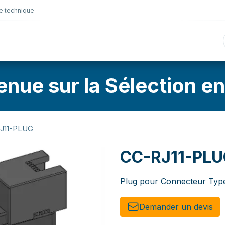
e technique
nique
Connectique
Lubrifiants
Sélection en lig
enue sur la Sélection en
J11-PLUG
CC-RJ11-PL
Plug pour Connecteur Typ
Demander un de​​vis​​