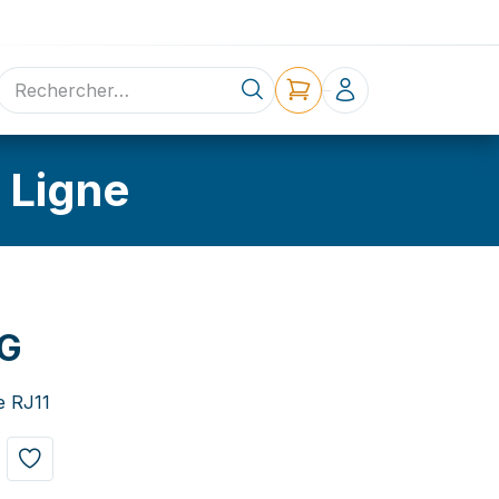
ne
Contact
 Ligne
UG
e RJ11