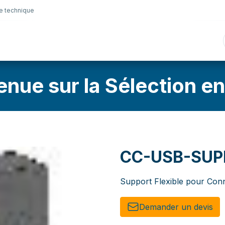
e technique
nique
Connectique
Lubrifiants
Sélection en lig
enue sur la Sélection en
CC-USB-SUP
Support Flexible pour Con
Demander un de​​vis​​