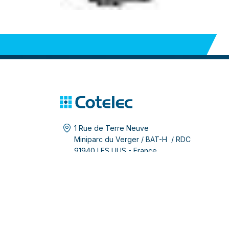
1 Rue de Terre Neuve
Miniparc du Verger / BAT-H / RDC
91940 LES ULIS - France
+33 (0)1 69 28 05 06
+33 (0)1 69 28 63 96
infos@cotelec.fr