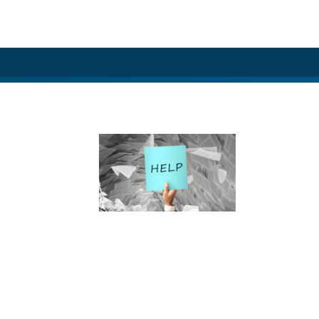
ion
BESOIN D'AIDE ?
gales
RDV & Assistance
technique
Formulaire de contact