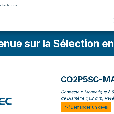
e technique
nique
Connectique
Lubrifiants
Sélection en lig
enue sur la Sélection en
CO2P5SC-M
Connecteur Magnétique à 5 
de Diamètre 1,02 mm, Revê
Demander un de​​vis​​