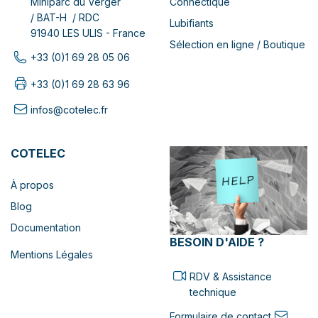
Connectique
Miniparc du Verger
/ BAT-H / RDC
Lubifiants
91940 LES ULIS - France
Sélection en ligne / Boutique
+33 (0)1 69 28 05 06
+33 (0)1 69 28 63 96
infos@cotelec.fr
COTELEC
À propos
Blog
Documentation
BESOIN D'AIDE ?
Mentions Légales
RDV & Assistance
technique
Formulaire de contact