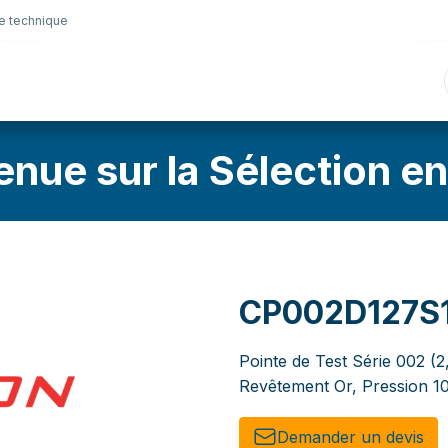
e technique
nique
Connectique
Lubrifiants
Sélection en lig
enue sur la Sélection en
CP002D127S
Pointe de Test Série 002 (
Revêtement Or, Pression 1
Demander un de​​vis​​