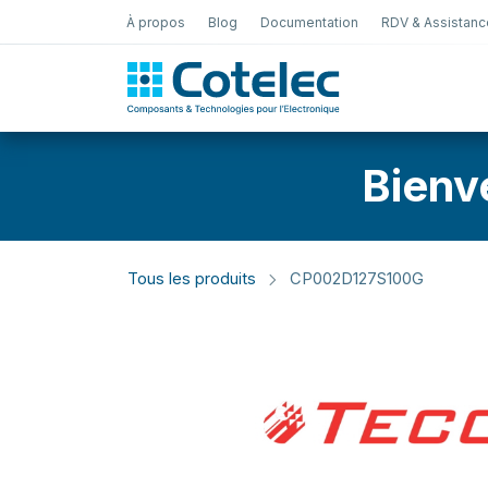
À propos
Blog
Documentation
RDV & Assistanc
Test Électro
Bienv
Tous les produits
CP002D127S100G