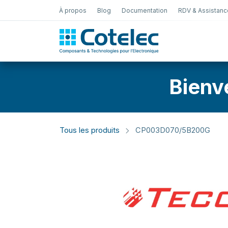
À propos
Blog
Documentation
RDV & Assistanc
Test Électro
Bienv
Tous les produits
CP003D070/5B200G