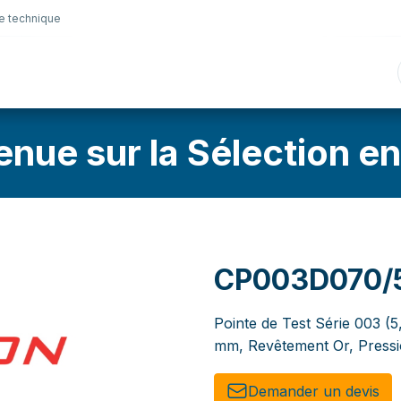
e technique
nique
Connectique
Lubrifiants
Sélection en lig
enue sur la Sélection en
CP003D070/
Pointe de Test Série 003 (
mm, Revêtement Or, Press
Demander un de​​vis​​