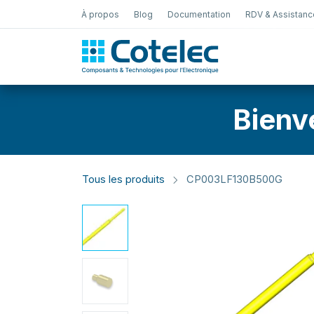
À propos
Blog
Documentation
RDV & Assistanc
Test Électro
Bienv
Tous les produits
CP003LF130B500G