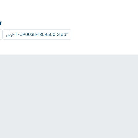
r
FT-CP003LF130B500 G.pdf