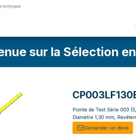
e technique
nique
Connectique
Lubrifiants
Sélection en lig
enue sur la Sélection en
CP003LF130
Pointe de Test Série 003 (5
Diamètre 1,30 mm, Revêtem
Demander un de​​vis​​