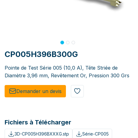
CP005H396B300G
Pointe de Test Série 005 (10,0 A), Tête Striée de
Diamètre 3,96 mm, Revêtement Or, Pression 300 Grs
Demander un de​​vis​​
Fichiers à Télécharger
3D-CP005H396BXXXG.stp
Série-CP005