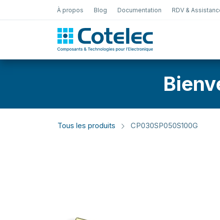
À propos
Blog
Documentation
RDV & Assistanc
Test Électro
Bienv
Tous les produits
CP030SP050S100G