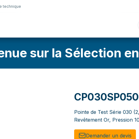
e technique
nique
Connectique
Lubrifiants
Sélection en lig
enue sur la Sélection en
CP030SP050
Pointe de Test Série 030 (
Revêtement Or, Pression 1
Demander un de​​vis​​