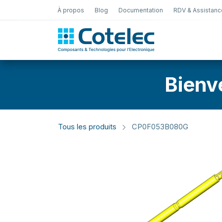
À propos
Blog
Documentation
RDV & Assistanc
Test Électro
Bienv
Tous les produits
CP0F053B080G