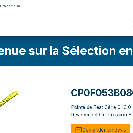
e technique
nique
Connectique
Lubrifiants
Sélection en lig
enue sur la Sélection en
CP0F053B0
Pointe de Test Série 0 (3,0
Revêtement Or, Pression 8
Demander un de​​vis​​