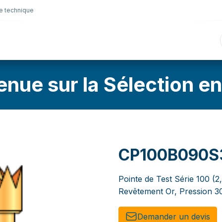
e technique
nique
Connectique
Lubrifiants
Sélection en lig
enue sur la Sélection en
CP100B090S
Pointe de Test Série 100 (
Revêtement Or, Pression 3
Demander un de​​vis​​