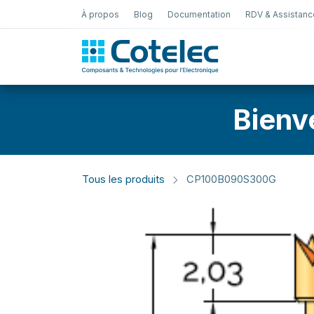
À propos
Blog
Documentation
RDV & Assistanc
Test Électro
Bienv
Tous les produits
CP100B090S300G