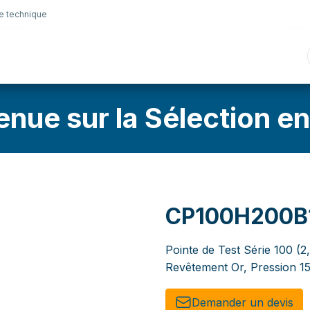
e technique
nique
Connectique
Lubrifiants
Sélection en lig
enue sur la Sélection en
CP100H200B
Pointe de Test Série 100 (2
Revêtement Or, Pression 1
Demander un de​​vis​​