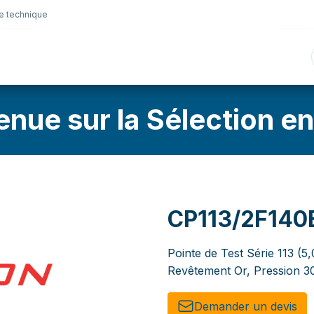
e technique
nique
Connectique
Lubrifiants
Sélection en lig
enue sur la Sélection en
CP113/2F14
Pointe de Test Série 113 (5
Revêtement Or, Pression 30
Demander un de​​vis​​