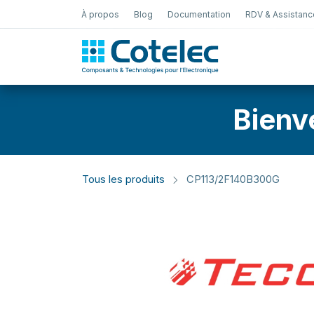
À propos
Blog
Documentation
RDV & Assistanc
Test Électro
Bienv
Tous les produits
CP113/2F140B300G