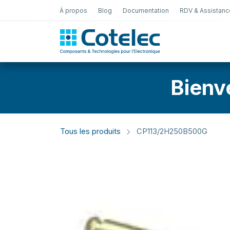
À propos
Blog
Documentation
RDV & Assistanc
Test Électro
Bienv
Tous les produits
CP113/2H250B500G