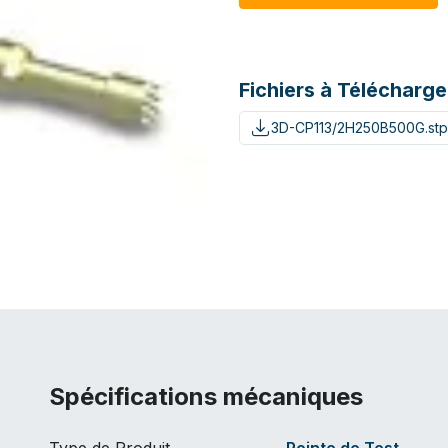
Fichiers à Télécharge
3D-CP113/2H250B500G.stp
Spécifications mécaniques
Type de Produit
Pointe de Test