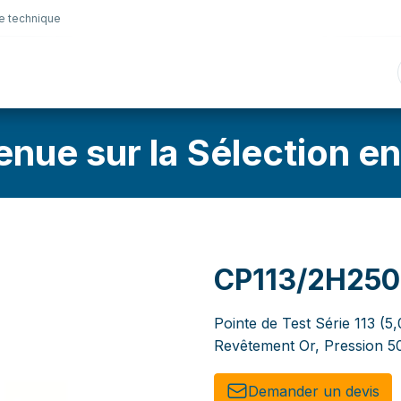
e technique
nique
Connectique
Lubrifiants
Sélection en lig
enue sur la Sélection en
CP113/2H25
Pointe de Test Série 113 (5
Revêtement Or, Pression 50
Demander un de​​vis​​