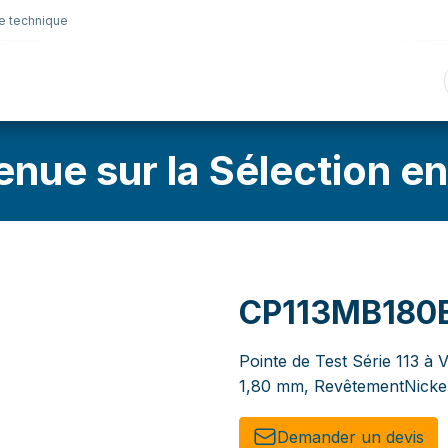
e technique
nique
Connectique
Lubrifiants
Sélection en lig
enue sur la Sélection en
CP113MB180
Pointe de Test Série 113 à 
1,80 mm, RevêtementNickel
Demander un de​​vis​​