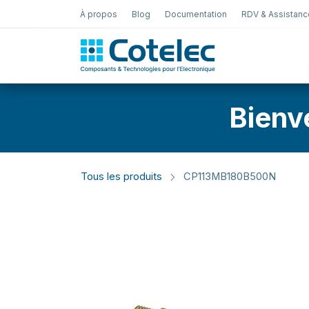
À propos
Blog
Documentation
RDV & Assistanc
Test Électro
Bienv
Tous les produits
CP113MB180B500N