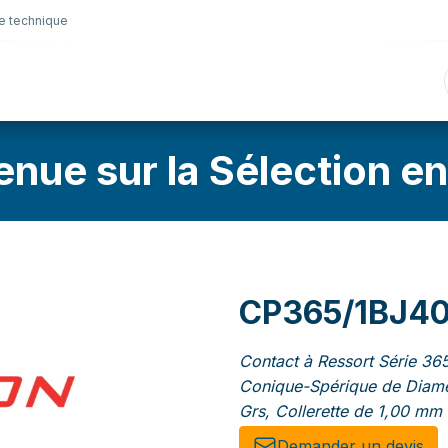
e technique
nique
Connectique
Lubrifiants
Sélection en lig
enue sur la Sélection en
CP365/1BJ4
Contact à Ressort Série 365
Conique-Spérique de Diamè
Grs, Collerette de 1,00 mm
Demander un de​​vis​​