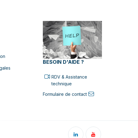
ion
BESOIN D'AIDE ?
gales
RDV & Assistance
technique
Formulaire de contact