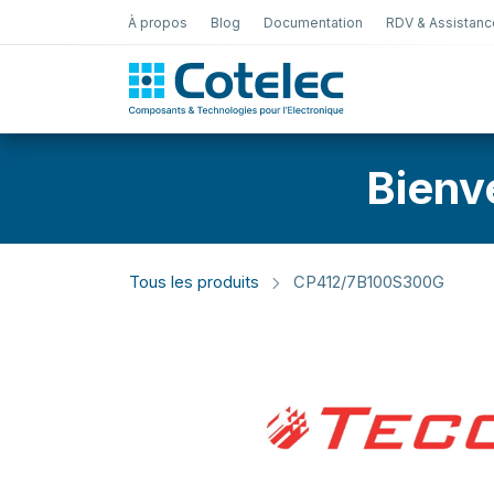
À propos
Blog
Documentation
RDV & Assistanc
Test Électro
Bienv
Tous les produits
CP412/7B100S300G