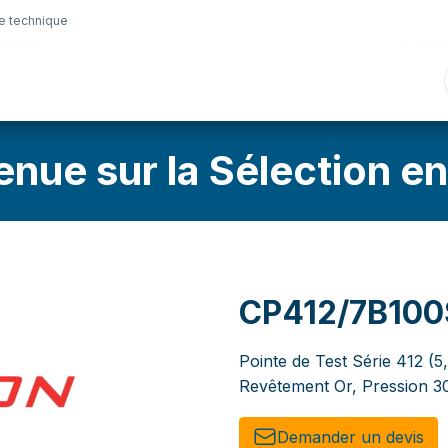
e technique
nique
Connectique
Lubrifiants
Sélection en lig
enue sur la Sélection en
CP412/7B10
Pointe de Test Série 412 (
Revêtement Or, Pression 30
Demander un de​​vis​​