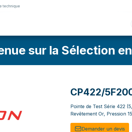
e technique
nique
Connectique
Lubrifiants
Sélection en lig
enue sur la Sélection en
CP422/5F20
Pointe de Test Série 422 (5
Revêtement Or, Pression 15
Demander un de​​vis​​