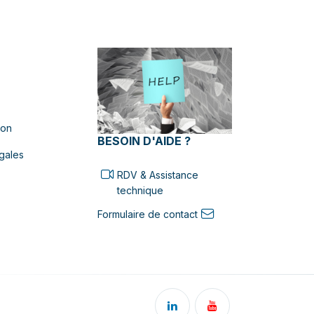
ion
BESOIN D'AIDE ?
gales
RDV & Assistance
technique
Formulaire de contact