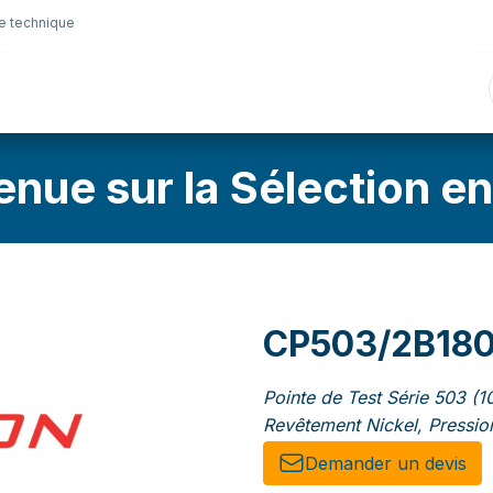
e technique
nique
Connectique
Lubrifiants
Sélection en lig
enue sur la Sélection en
CP503/2B18
Pointe de Test Série 503 (1
Revêtement Nickel, Pressio
Demander un de​​vis​​