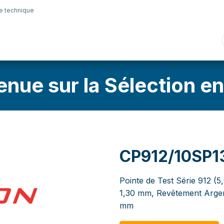
e technique
nique
Connectique
Lubrifiants
Sélection en lig
enue sur la Sélection en
CP912/10SP
Pointe de Test Série 912 (5
1,30 mm, Revêtement Argent
mm