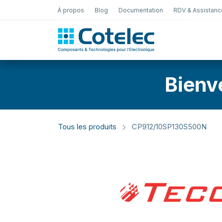
À propos
Blog
Documentation
RDV & Assistanc
Test Électro
Bienv
Tous les produits
CP912/10SP130S500N