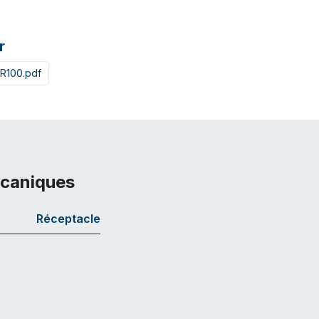
r
R100.pdf
écaniques
Réceptacle