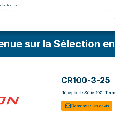
e technique
nique
Connectique
Lubrifiants
Sélection en lig
enue sur la Sélection en
CR100-3-25
Réceptacle Série 100, Term
Demander un de​​vis​​