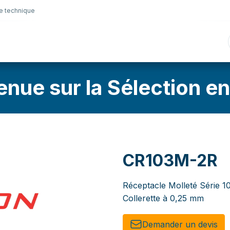
e technique
nique
Connectique
Lubrifiants
Sélection en lig
enue sur la Sélection en
CR103M-2R
Réceptacle Molleté Série 1
Collerette à 0,25 mm
Demander un de​​vis​​