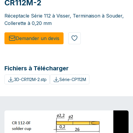
CR112M-2
Réceptacle Série 112 à Visser, Terminaison à Souder,
Collerette à 0,20 mm
Demander un de​​vis​​
Fichiers à Télécharger
3D-CR112M-2.stp
Série-CP112M