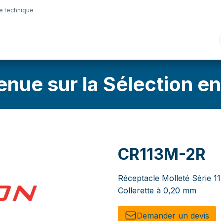
e technique
nique
Connectique
Lubrifiants
Sélection en lig
enue sur la Sélection en
CR113M-2R
Réceptacle Molleté Série 11
Collerette à 0,20 mm
Demander un de​​vis​​