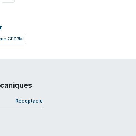
r
rie-CP113M
écaniques
Réceptacle