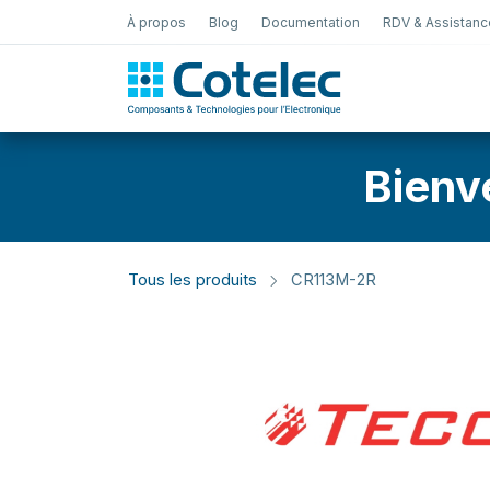
À propos
Blog
Documentation
RDV & Assistanc
Test Électro
Bienv
Tous les produits
CR113M-2R