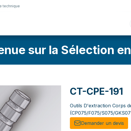
e technique
nique
Connectique
Lubrifiants
Sélection en lig
enue sur la Sélection en
CT-CPE-191
Outils D'extraction Corps 
(CP075/F075/S075/GKS07
Demander un de​​vis​​