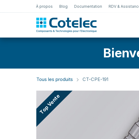
À propos
Blog
Documentation
RDV & Assistanc
Test Électro
Bienv
Tous les produits
CT-CPE-191
Top Vente