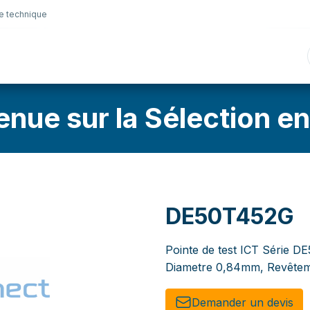
e technique
nique
Connectique
Lubrifiants
Sélection en lig
enue sur la Sélection en
DE50T452G
Pointe de test ICT Série DE
Diametre 0,84mm, Revêtem
Demander un de​​vis​​