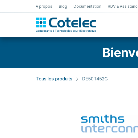
À propos
Blog
Documentation
RDV & Assistanc
Test Électro
Bienv
Tous les produits
DE50T452G