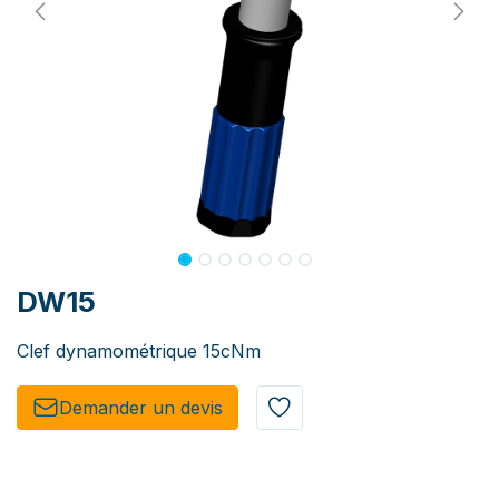
DW15
Clef dynamométrique 15cNm
Demander un de​​vis​​