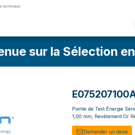
e technique
nique
Connectique
Lubrifiants
Sélection en lig
enue sur la Sélection en
E075207100
Pointe de Test Énergie Séri
1,00 mm, Revêtement Or Re
Demander un de​​vis​​