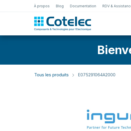
À propos
Blog
Documentation
RDV & Assistanc
Test Électro
Bienv
Tous les produits
E075291064A2000