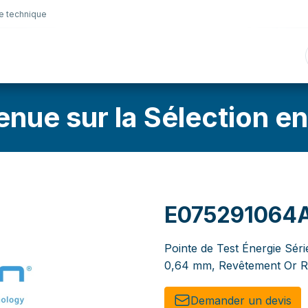
e technique
nique
Connectique
Lubrifiants
Sélection en lig
enue sur la Sélection en
E075291064
Pointe de Test Énergie Séri
0,64 mm, Revêtement Or R
Demander un de​​vis​​