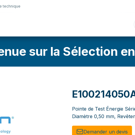
e technique
nique
Connectique
Lubrifiants
Sélection en lig
enue sur la Sélection en
E100214050
Pointe de Test Énergie Séri
Diamètre 0,50 mm, Revêtem
Demander un de​​vis​​