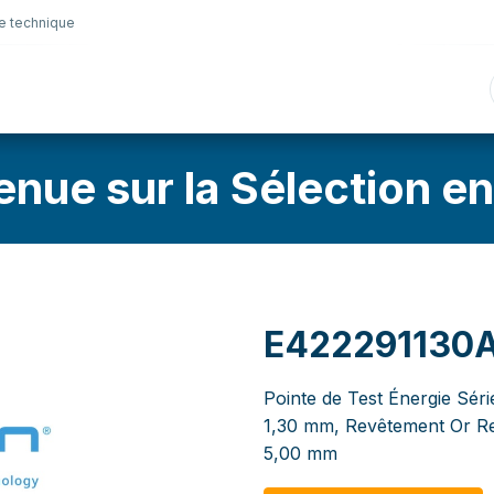
e technique
nique
Connectique
Lubrifiants
Sélection en lig
enue sur la Sélection en
E422291130
Pointe de Test Énergie Séri
1,30 mm, Revêtement Or Ren
5,00 mm