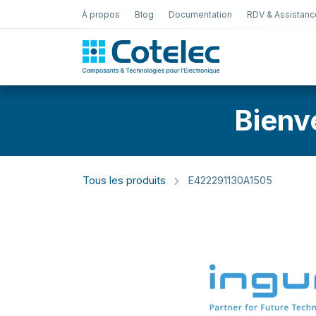
À propos
Blog
Documentation
RDV & Assistanc
Test Électro
Bienv
Tous les produits
E422291130A1505