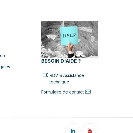
ion
BESOIN D'AIDE ?
gales
RDV & Assistance
technique
Formulaire de contact