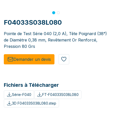
F04033S038L080
Pointe de Test Série 040 (2,0 A), Tête Poignard (38°)
de Diamètre 0,38 mm, Revêtement Or Renforcé,
Pression 80 Grs
Demander un de​​vis​​
Fichiers à Télécharger
Série-F040
FT-F04033S038L080
3D F04033S038L080.step