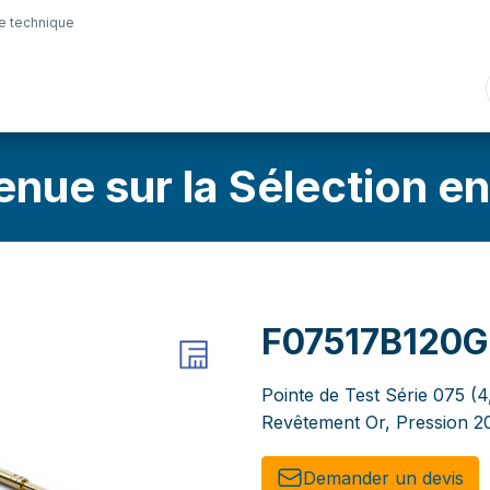
e technique
nique
Connectique
Lubrifiants
Sélection en lig
enue sur la Sélection en
F07517B120
Pointe de Test Série 075 (4
Revêtement Or, Pression 2
Demander un de​​vis​​