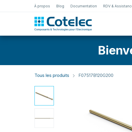
À propos
Blog
Documentation
RDV & Assistanc
Test Électro
Bienv
Tous les produits
F07517B120G200