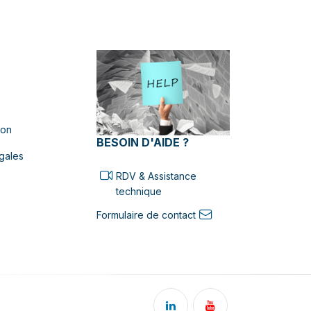
ion
BESOIN D'AIDE ?
gales
RDV & Assistance
technique
Formulaire de contact