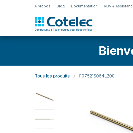
À propos
Blog
Documentation
RDV & Assistanc
Test Électro
Bienv
Tous les produits
F07521S064L200