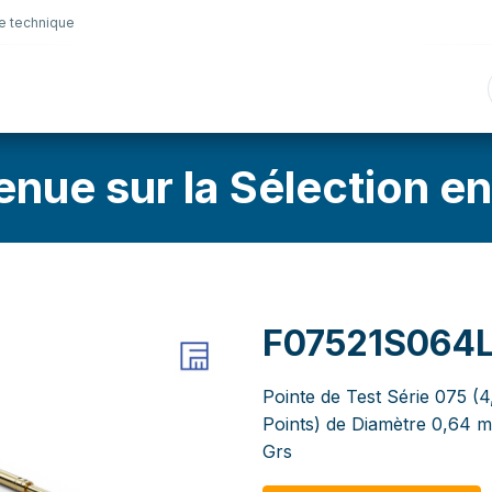
e technique
nique
Connectique
Lubrifiants
Sélection en lig
enue sur la Sélection en
F07521S064
Pointe de Test Série 075 (4
Points) de Diamètre 0,64 
Grs