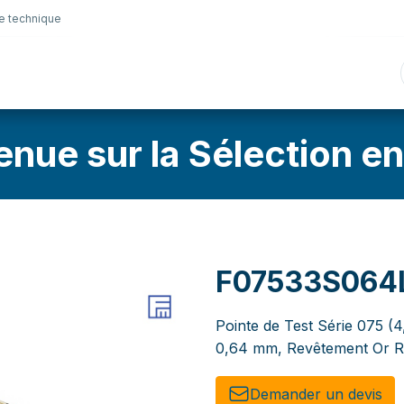
e technique
nique
Connectique
Lubrifiants
Sélection en lig
enue sur la Sélection en
F07533S064
Pointe de Test Série 075 (4
0,64 mm, Revêtement Or R
Demander un de​​vis​​