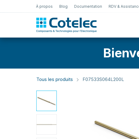
À propos
Blog
Documentation
RDV & Assistanc
Test Électro
Bienv
Tous les produits
F07533S064L200L