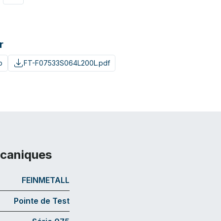
r
p
FT-F07533S064L200L.pdf
écaniques
FEINMETALL
Pointe de Test