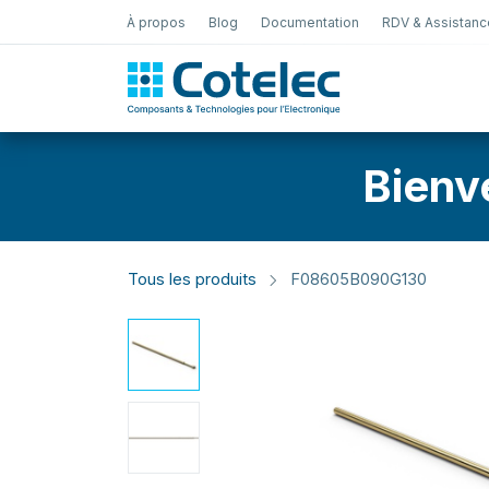
À propos
Blog
Documentation
RDV & Assistanc
Test Électro
Bienv
Tous les produits
F08605B090G130