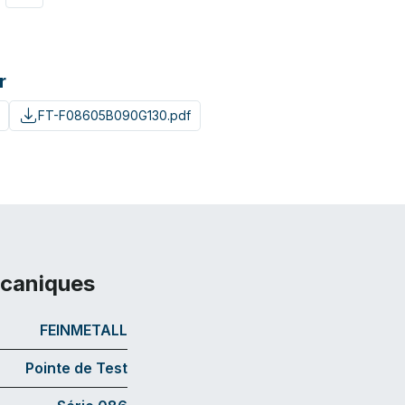
r
FT-F08605B090G130.pdf
écaniques
FEINMETALL
Pointe de Test